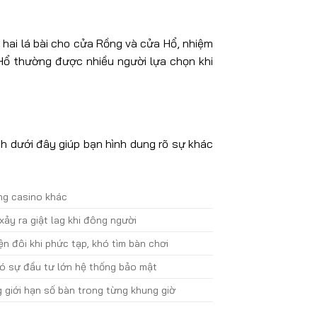
a hai lá bài cho cửa Rồng và cửa Hổ, nhiệm
 Hổ thường được nhiều người lựa chọn khi
ánh dưới đây giúp bạn hình dung rõ sự khác
ng casino khác
xảy ra giật lag khi đông người
ện đôi khi phức tạp, khó tìm bàn chơi
ó sự đầu tư lớn hệ thống bảo mật
 giới hạn số bàn trong từng khung giờ