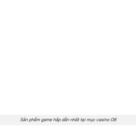
Sản phẩm game hấp dẫn nhất tại mục casino O8