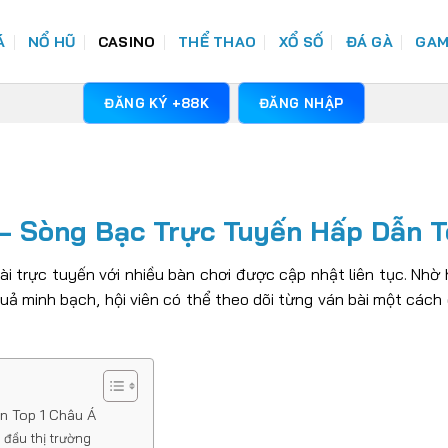
Á
NỔ HŨ
CASINO
THỂ THAO
XỔ SỐ
ĐÁ GÀ
GAM
ĐĂNG KÝ +88K
ĐĂNG NHẬP
– Sòng Bạc Trực Tuyến Hấp Dẫn T
i trực tuyến với nhiều bàn chơi được cập nhật liên tục. Nhờ 
 quả minh bạch, hội viên có thể theo dõi từng ván bài một các
n Top 1 Châu Á
 đầu thị trường