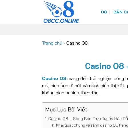
Skip
to
O8
BẮN C
content
Trang chủ
-
Casino O8
Casino O8 
Casino O8
mang đến trải nghiệm sòng bà
mà, hình ảnh rõ nét và cách hiển thị kết
không gian casino thực thụ.
Mục Lục Bài Viết
Casino O8 – Sòng Bạc Trực Tuyến Hấp Dẫ
Khái quát chung về sảnh casino O8 hàng