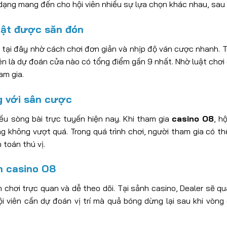
ng mang đến cho hội viên nhiều sự lựa chọn khác nhau, sau đ
uật được săn đón
 tại đây nhờ cách chơi đơn giản và nhịp độ ván cược nhanh. Tr
iên là dự đoán cửa nào có tổng điểm gần 9 nhất. Nhờ luật chơi
am gia.
g với sân cược
iều sòng bài trực tuyến hiện nay. Khi tham gia
casino O8
, h
 không vượt quá. Trong quá trình chơi, người tham gia có th
 toán thú vị.
n casino O8
ch chơi trực quan và dễ theo dõi. Tại sảnh casino, Dealer sẽ 
 viên cần dự đoán vị trí mà quả bóng dừng lại sau khi vòng