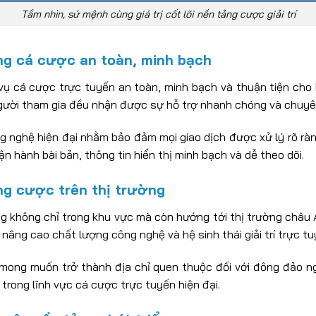
Tầm nhìn, sứ mệnh cùng giá trị cốt lõi nền tảng cược giải trí
g cá cược an toàn, minh bạch
ụ cá cược trực tuyến an toàn, minh bạch và thuận tiện cho h
gười tham gia đều nhận được sự hỗ trợ nhanh chóng và chuyê
 nghệ hiện đại nhằm bảo đảm mọi giao dịch được xử lý rõ ràn
n hành bài bản, thông tin hiển thị minh bạch và dễ theo dõi.
ng cược trên thị trường
 không chỉ trong khu vực mà còn hướng tới thị trường châu 
âng cao chất lượng công nghệ và hệ sinh thái giải trí trực tu
 mong muốn trở thành địa chỉ quen thuộc đối với đông đảo n
trong lĩnh vực cá cược trực tuyến hiện đại.