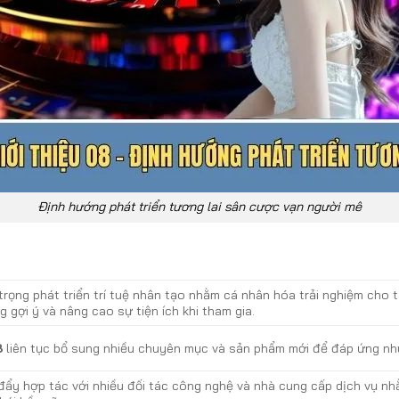
Định hướng phát triển tương lai sân cược vạn người mê
trọng phát triển trí tuệ nhân tạo nhằm cá nhân hóa trải nghiệm cho t
g gợi ý và nâng cao sự tiện ích khi tham gia.
8
liên tục bổ sung nhiều chuyên mục và sản phẩm mới để đáp ứng nh
đẩy hợp tác với nhiều đối tác công nghệ và nhà cung cấp dịch vụ nh