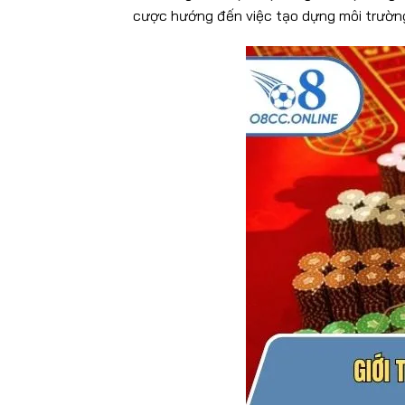
cược hướng đến việc tạo dựng môi trường 