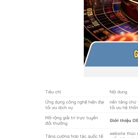
Tiêu chí
Nội dung
Ứng dụng công nghệ hiện đại
nền tảng chú 
tối ưu dịch vụ
tối ưu hệ thốn
Mở rộng giải trí trực tuyến
Giới thiệu O
đổi thưởng
website thúc 
Tăng cường hợp tác quốc tế