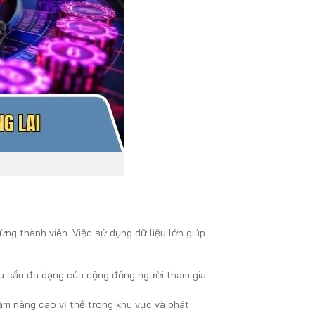
ừng thành viên. Việc sử dụng dữ liệu lớn giúp
u cầu đa dạng của cộng đồng người tham gia
ằm nâng cao vị thế trong khu vực và phát