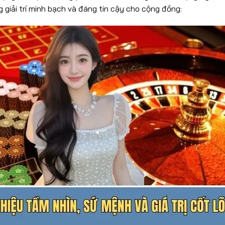
giải trí minh bạch và đáng tin cậy cho cộng đồng: