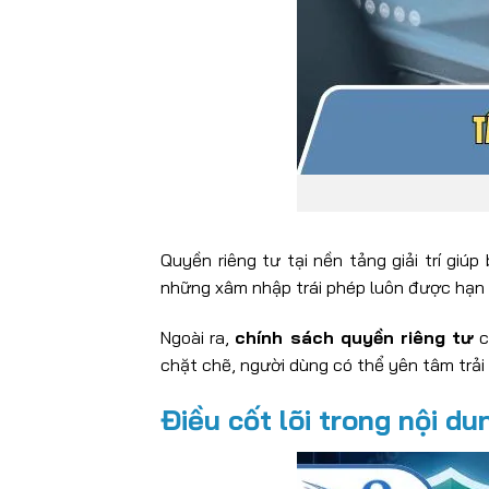
Quyền riêng tư tại nền tảng giải trí giú
những xâm nhập trái phép luôn được hạn c
Ngoài ra,
chính sách quyền riêng tư
c
chặt chẽ, người dùng có thể yên tâm trải
Điều cốt lõi trong nội d