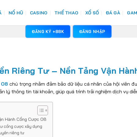
Á
NỔ HŨ
CASINO
THỂ THAO
XỔ SỐ
ĐÁ GÀ
GAM
ĐĂNG KÝ +88K
ĐĂNG NHẬP
ền Riêng Tư – Nền Tảng Vận Hà
c
O8
chú trọng nhằm đảm bảo dữ liệu cá nhân của hội viên được
 lý thông tin tài khoản, giúp quá trình trải nghiệm dịch vụ diễ
Vận Hành Cổng Cược O8
tư cổng cược xây dựng
uyền riêng tư