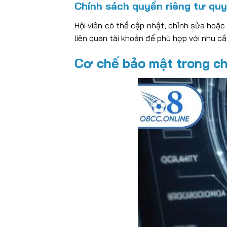
Chính sách quyền riêng tư quy
Hội viên có thể cập nhật, chỉnh sửa hoặc
liên quan tài khoản để phù hợp với nhu cầ
Cơ chế bảo mật trong ch