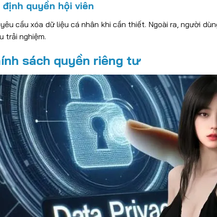
 định quyền hội viên
 yêu cầu xóa dữ liệu cá nhân khi cần thiết. Ngoài ra, người dù
u trải nghiệm.
ính sách quyền riêng tư