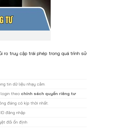
 ro truy cập trái phép trong quá trình sử
ông tin dữ liệu nhạy cảm.
 login theo
chính sách quyền riêng tư
hông đáng có kịp thời nhất.
 ID đăng nhập
ệt đối ổn định