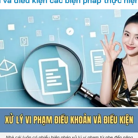
Nhà cái luôn có nhiều biện pháp xử lý vi phạm từ nhẹ đến nặng