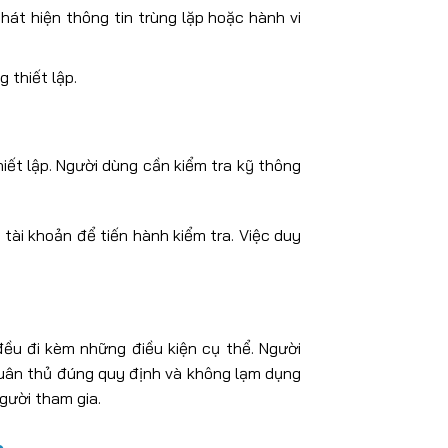
át hiện thông tin trùng lặp hoặc hành vi
 thiết lập.
ết lập. Người dùng cần kiểm tra kỹ thông
ài khoản để tiến hành kiểm tra. Việc duy
 đều đi kèm những điều kiện cụ thể. Người
 tuân thủ đúng quy định và không lạm dụng
gười tham gia.
n