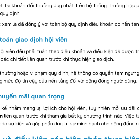
 tài khoản đổi thưởng duy nhất trên hệ thống. Trường hợp ph
 quy định.
 xem là đã đồng ý với toàn bộ quy định điều khoản do nền tảng
toán giao dịch hội viên
ội viên đều phải tuân theo
điều khoản và điều kiện
đã được thi
ác chi tiết liên quan trước khi thực hiện giao dịch.
 thường hoặc vi phạm quy định, hệ thống có quyền tạm ngưng t
ăng mức độ tin cậy của nền tảng đối với cộng đồng người dùng.
huyến mãi quan trọng
kế nhằm mang lại lợi ích cho hội viên, tuy nhiên mỗi ưu đãi
ện
liên quan trước khi tham gia bất kỳ chương trình nào. Việc
 các sự kiện và góp phần duy trì sự minh bạch cho cộng đồng n
 và điều kiện các biện pháp thực hiệ