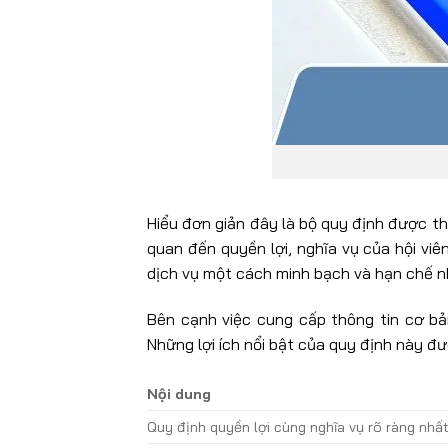
Hiểu đơn giản đây là bộ quy định được t
quan đến quyền lợi, nghĩa vụ của hội vi
dịch vụ một cách minh bạch và hạn chế nh
Bên cạnh việc cung cấp thông tin cơ b
Những lợi ích nổi bật của quy định này đ
Nội dung
Quy định quyền lợi cùng nghĩa vụ rõ ràng nhấ