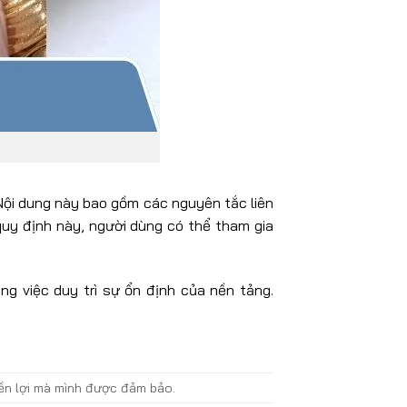
Nội dung này bao gồm các nguyên tắc liên
quy định này, người dùng có thể tham gia
ng việc duy trì sự ổn định của nền tảng.
uyền lợi mà mình được đảm bảo.