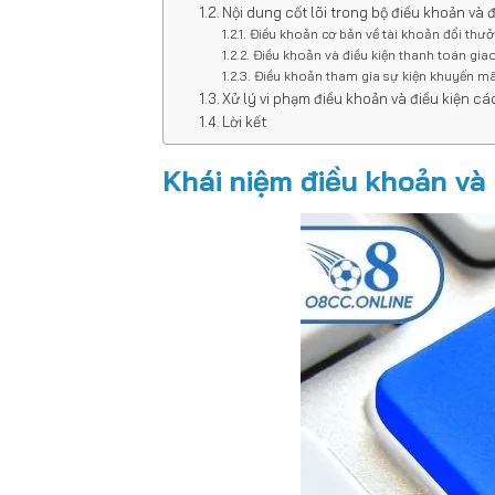
Nội dung cốt lõi trong bộ điều khoản và 
Điều khoản cơ bản về tài khoản đổi thư
Điều khoản và điều kiện thanh toán giao
Điều khoản tham gia sự kiện khuyến mã
Xử lý vi phạm điều khoản và điều kiện cá
Lời kết
Khái niệm điều khoản và