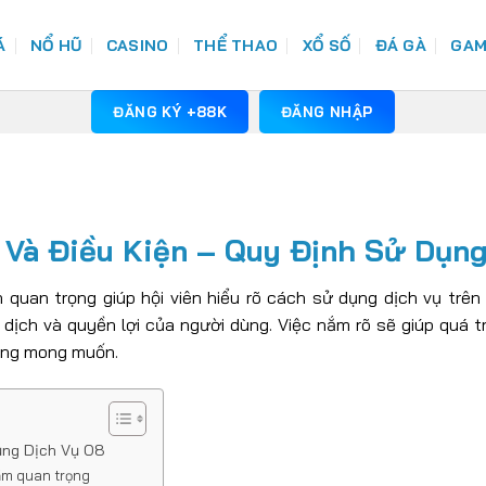
Á
NỔ HŨ
CASINO
THỂ THAO
XỔ SỐ
ĐÁ GÀ
GAM
ĐĂNG KÝ +88K
ĐĂNG NHẬP
 Và Điều Kiện – Quy Định Sử Dụng
 quan trọng giúp hội viên hiểu rõ cách sử dụng dịch vụ trê
dịch và quyền lợi của người dùng. Việc nắm rõ sẽ giúp quá trì
hông mong muốn.
ụng Dịch Vụ O8
tầm quan trọng