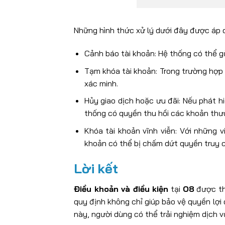
Những hình thức xử lý dưới đây được áp 
Cảnh báo tài khoản: Hệ thống có thể g
Tạm khóa tài khoản: Trong trường hợp 
xác minh.
Hủy giao dịch hoặc ưu đãi: Nếu phát h
thống có quyền thu hồi các khoản thưở
Khóa tài khoản vĩnh viễn: Với những 
khoản có thể bị chấm dứt quyền truy 
Lời kết
Điều khoản và điều kiện
tại
O8
được th
quy định không chỉ giúp bảo vệ quyền lợi 
này, người dùng có thể trải nghiệm dịch v