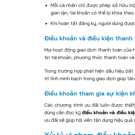
Mỗi cá nhân chỉ được phép sở hữu một
gian lận, tài khoản có thể bị khóa theo
Khi hoàn tất đăng ký, người dùng được
Điều khoản và điều kiện thanh 
Mọi hoạt động giao dịch thanh toán của h
tin tài khoản, phương thức thanh toán và c
Trong trường hợp phát hiện dấu hiệu bất
trì tính minh bạch trong giao dịch giúp t
Điều khoản tham gia sự kiện k
Các chương trình ưu đãi luôn được thiết 
dùng cần đọc kỹ
điều khoản và điều ki
ưu đãi sẽ giúp hội viên tận dụng hiệu quả
Xử lý vi phạm điều khoản