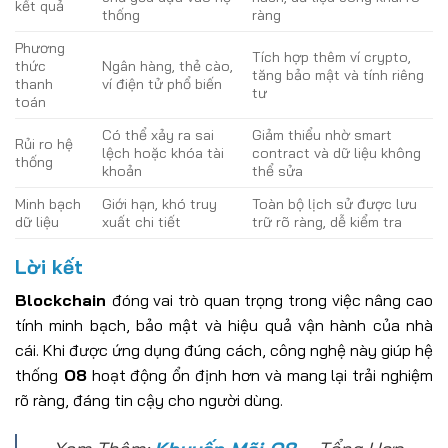
kết quả
thống
ràng
Phương
Tích hợp thêm ví crypto,
thức
Ngân hàng, thẻ cào,
tăng bảo mật và tính riêng
thanh
ví điện tử phổ biến
tư
toán
Có thể xảy ra sai
Giảm thiểu nhờ smart
Rủi ro hệ
lệch hoặc khóa tài
contract và dữ liệu không
thống
khoản
thể sửa
Minh bạch
Giới hạn, khó truy
Toàn bộ lịch sử được lưu
dữ liệu
xuất chi tiết
trữ rõ ràng, dễ kiểm tra
Lời kết
Blockchain
đóng vai trò quan trọng trong việc nâng cao
tính minh bạch, bảo mật và hiệu quả vận hành của nhà
cái. Khi được ứng dụng đúng cách, công nghệ này giúp hệ
thống
O8
hoạt động ổn định hơn và mang lại trải nghiệm
rõ ràng, đáng tin cậy cho người dùng.