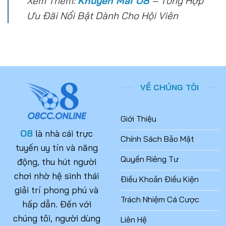
Xem Thêm:
Khuyến Mãi O8
– Tổng Hợp
Ưu Đãi Nổi Bật Dành Cho Hội Viên
VỀ CHÚNG TÔI
Giới Thiệu
O8
là nhà cái trực
Chính Sách Bảo Mật
tuyến uy tín và năng
Quyền Riêng Tư
động, thu hút người
chơi nhờ hệ sinh thái
Điều Khoản Điều Kiện
giải trí phong phú và
Trách Nhiệm Cá Cược
hấp dẫn. Đến với
chúng tôi, người dùng
Liên Hệ