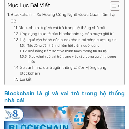
Mục Lục Bài Viết
Blockchain – Xu Hướng Công Nghệ Được Quan Tâm Tại
O8
Blockchain là gì và vai trò trong hệ thống nhà cái
Ứng dụng thực tế của blockchain tại sân cược giải trí
Hiệu quả vận hành của blockchain tại cổng cược uy tín
Tác động đến trải nghiệm hội viên người dùng
Khả năng kiểm soát và minh bạch thông tin dữ liệu
Blockchain có vai trò trong việc xây dựng uy tín thương
hiệu
So sánh nhà cái truyền thống và đơn vị ứng dụng
blockchain
Lời kết
Blockchain là gì và vai trò trong hệ thống
nhà cái