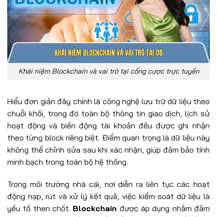
Khái niệm Blockchain và vai trò tại cổng cược trực tuyến
Hiểu đơn giản đây chính là công nghệ lưu trữ dữ liệu theo
chuỗi khối, trong đó toàn bộ thông tin giao dịch, lịch sử
hoạt động và biến động tài khoản đều được ghi nhận
theo từng block riêng biệt. Điểm quan trọng là dữ liệu này
không thể chỉnh sửa sau khi xác nhận, giúp đảm bảo tính
minh bạch trong toàn bộ hệ thống.
Trong môi trường nhà cái, nơi diễn ra liên tục các hoạt
động nạp, rút và xử lý kết quả, việc kiểm soát dữ liệu là
yếu tố then chốt.
Blockchain
được áp dụng nhằm đảm