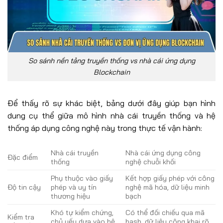
So sánh nền tảng truyền thống vs nhà cái ứng dụng
Blockchain
Để thấy rõ sự khác biệt, bảng dưới đây giúp bạn hình
dung cụ thể giữa mô hình nhà cái truyền thống và hệ
thống áp dụng công nghệ này trong thực tế vận hành:
Nhà cái truyền
Nhà cái ứng dụng công
Đặc điểm
thống
nghệ chuỗi khối
Phụ thuộc vào giấy
Kết hợp giấy phép với công
Độ tin cậy
phép và uy tín
nghệ mã hóa, dữ liệu minh
thương hiệu
bạch
Khó tự kiểm chứng,
Có thể đối chiếu qua mã
Kiểm tra
chủ yếu dựa vào hệ
hash, dữ liệu công khai rõ