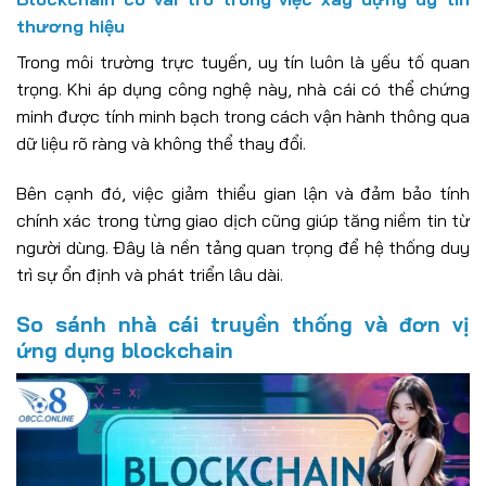
thương hiệu
Trong môi trường trực tuyến, uy tín luôn là yếu tố quan
trọng. Khi áp dụng công nghệ này, nhà cái có thể chứng
minh được tính minh bạch trong cách vận hành thông qua
dữ liệu rõ ràng và không thể thay đổi.
Bên cạnh đó, việc giảm thiểu gian lận và đảm bảo tính
chính xác trong từng giao dịch cũng giúp tăng niềm tin từ
người dùng. Đây là nền tảng quan trọng để hệ thống duy
trì sự ổn định và phát triển lâu dài.
So sánh nhà cái truyền thống và đơn vị
ứng dụng blockchain