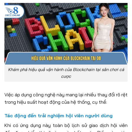
Khám phá hiệu quả vận hành của Blockchain tại sân chơi cá
cược
Việc áp dụng công nghệ này mang lại nhiều thay đổi rõ rệt
trong hiệu suất hoạt động của hệ thống, cụ thể:
Tác động đến trải nghiệm hội viên người dùng
Khi có ứng dụng này toàn bộ lịch sử giao dịch hội viên