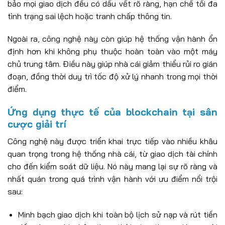
bảo mọi giao dịch đều có dấu vết rõ ràng, hạn chế tối đa
tình trạng sai lệch hoặc tranh chấp thông tin.
Ngoài ra, công nghệ này còn giúp hệ thống vận hành ổn
định hơn khi không phụ thuộc hoàn toàn vào một máy
chủ trung tâm. Điều này giúp nhà cái giảm thiểu rủi ro gián
đoạn, đồng thời duy trì tốc độ xử lý nhanh trong mọi thời
điểm.
Ứng dụng thực tế của blockchain tại sân
cược giải trí
Công nghệ này được triển khai trực tiếp vào nhiều khâu
quan trọng trong hệ thống nhà cái, từ giao dịch tài chính
cho đến kiểm soát dữ liệu. Nó này mang lại sự rõ ràng và
nhất quán trong quá trình vận hành với ưu điểm nổi trội
sau:
Minh bạch giao dịch khi toàn bộ lịch sử nạp và rút tiền