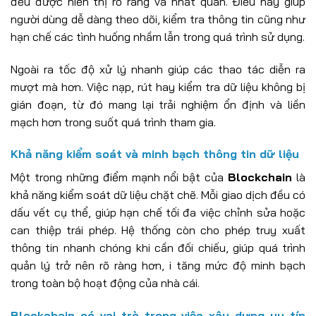
đều được hiển thị rõ ràng và nhất quán. Điều này giúp
người dùng dễ dàng theo dõi, kiểm tra thông tin cũng như
hạn chế các tình huống nhầm lẫn trong quá trình sử dụng.
Ngoài ra tốc độ xử lý nhanh giúp các thao tác diễn ra
mượt mà hơn. Việc nạp, rút hay kiểm tra dữ liệu không bị
gián đoạn, từ đó mang lại trải nghiệm ổn định và liền
mạch hơn trong suốt quá trình tham gia.
Khả năng kiểm soát và minh bạch thông tin dữ liệu
Một trong những điểm mạnh nổi bật của
Blockchain
là
khả năng kiểm soát dữ liệu chặt chẽ. Mỗi giao dịch đều có
dấu vết cụ thể, giúp hạn chế tối đa việc chỉnh sửa hoặc
can thiệp trái phép. Hệ thống còn cho phép truy xuất
thông tin nhanh chóng khi cần đối chiếu, giúp quá trình
quản lý trở nên rõ ràng hơn, i tăng mức độ minh bạch
trong toàn bộ hoạt động của nhà cái.
Blockchain có vai trò trong việc xây dựng uy tín