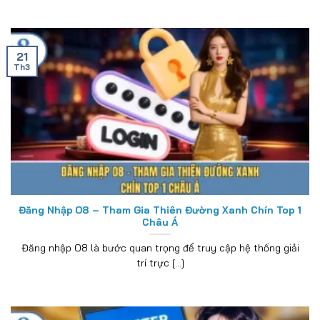
21
Th3
Đăng Nhập O8 – Tham Gia Thiên Đường Xanh Chín Top 1
Châu Á
Đăng nhập O8 là bước quan trọng để truy cập hệ thống giải
trí trực [...]