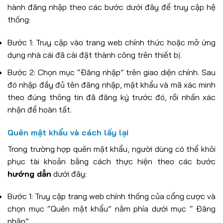
hành đăng nhập theo các bước dưới đây để truy cập hệ
thống:
Bước 1: Truy cập vào trang web chính thức hoặc mở ứng
dụng nhà cái đã cài đặt thành công trên thiết bị.
Bước 2: Chọn mục “Đăng nhập” trên giao diện chính. Sau
đó nhập đầy đủ tên đăng nhập, mật khẩu và mã xác minh
theo đúng thông tin đã đăng ký trước đó, rồi nhấn xác
nhận để hoàn tất.
Quên mật khẩu và cách lấy lại
Trong trường hợp quên mật khẩu, người dùng có thể khôi
phục tài khoản bằng cách thực hiện theo các bước
hướng dẫn
dưới đây:
Bước 1: Truy cập trang web chính thống của cổng cược và
chọn mục “Quên mật khẩu” nằm phía dưới mục “ Đăng
nhập”.