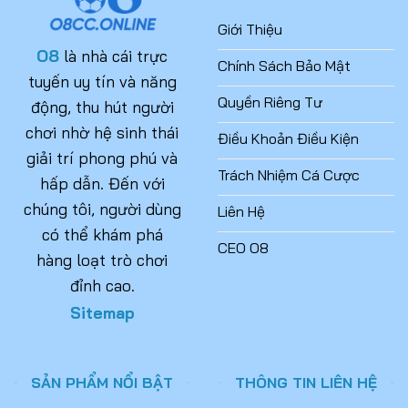
Giới Thiệu
O8
là nhà cái trực
Chính Sách Bảo Mật
tuyến uy tín và năng
Quyền Riêng Tư
động, thu hút người
chơi nhờ hệ sinh thái
Điều Khoản Điều Kiện
giải trí phong phú và
Trách Nhiệm Cá Cược
hấp dẫn. Đến với
chúng tôi, người dùng
Liên Hệ
có thể khám phá
CEO O8
hàng loạt trò chơi
đỉnh cao.
Sitemap
SẢN PHẨM NỔI BẬT
THÔNG TIN LIÊN HỆ