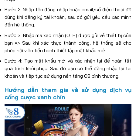
Bước 2: Nhập tên đăng nhập hoặc email/số điện thoại đã
dùng khi đăng ký tài khoản, sau đó gửi yêu cầu xác minh
đến hệ thống.
Bước 3: Nhập mã xác nhận (OTP) được gửi về thiết bị của
bạn => Sau khi xác thực thành công, hệ thống sẽ cho
phép hội viên tiến hành thiết lập mật khẩu mới.
Bước 4: Tạo mật khẩu mới và xác nhận lại để hoàn tất
quá trình khôi phục. Sau đó bạn có thể đăng nhập lại tài
khoản và tiếp tục sử dụng nền tảng O8 bình thường.
Hướng dẫn tham gia và sử dụng dịch vụ
cổng cược xanh chín