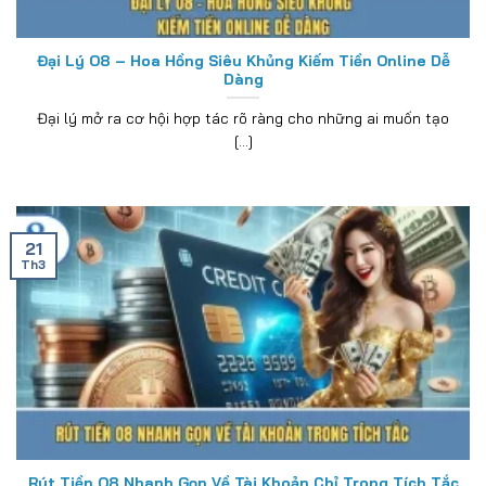
Đại Lý O8 – Hoa Hồng Siêu Khủng Kiếm Tiền Online Dễ
Dàng
Đại lý mở ra cơ hội hợp tác rõ ràng cho những ai muốn tạo
[...]
21
Th3
Rút Tiền O8 Nhanh Gọn Về Tài Khoản Chỉ Trong Tích Tắc