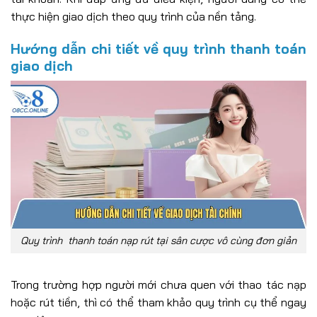
thực hiện giao dịch theo quy trình của nền tảng.
Hướng dẫn chi tiết về quy trình thanh toán
giao dịch
Quy trình thanh toán nạp rút tại sân cược vô cùng đơn giản
Trong trường hợp người mới chưa quen với thao tác nạp
hoặc rút tiền, thì có thể tham khảo quy trình cụ thể ngay