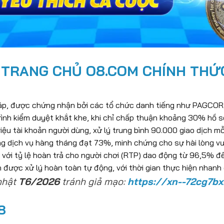
O TRANG CHỦ O8.COM CHÍNH THỨ
áp, được chứng nhận bởi các tổ chức danh tiếng như PAGCOR,
 trình kiểm duyệt khắt khe, khi chỉ chấp thuận khoảng 30% hồ 
triệu tài khoản người dùng, xử lý trung bình 90.000 giao dịch m
ng dịch vụ hàng tháng đạt 73%, minh chứng cho sự hài lòng vượ
 với tỷ lệ hoàn trả cho người chơi (RTP) dao động từ 96,5% đ
n được xử lý hoàn toàn tự động, với thời gian thực hiện nhanh 
nhật
T6/2026
tránh giả mạo:
https://xn--72cg7b
8