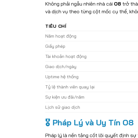
Không phải ngẫu nhiên nhà cái
O8
trở thà
và dịch vụ theo từng cột mốc cụ thể, khô
TIÊU CHÍ
Năm hoạt động
Giấy phép
Tài khoản hoạt động
Giao dịch/ngày
Uptime hệ thống
Tỷ lệ thành viên quay lại
Sự kiện ưu đãi/năm
Lịch sử giao dịch
🎖️ Pháp Lý và Uy Tín O8
Pháp lý là nền tảng cốt lõi quyết định sự 