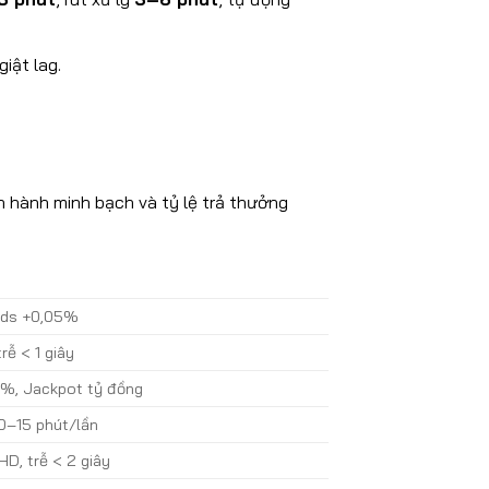
iật lag.
n hành minh bạch và tỷ lệ trả thưởng
dds +0,05%
ễ < 1 giây
%, Jackpot tỷ đồng
10–15 phút/lần
HD, trễ < 2 giây