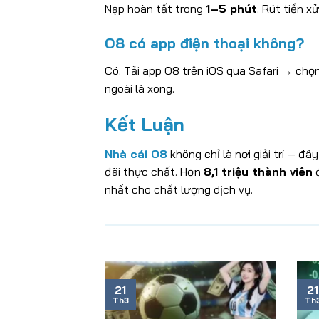
Nạp hoàn tất trong
1–5 phút
. Rút tiền x
O8 có app điện thoại không?
Có. Tải app O8 trên iOS qua Safari → chọn
ngoài là xong.
Kết Luận
Nhà cái O8
không chỉ là nơi giải trí — đ
đãi thực chất. Hơn
8,1 triệu thành viên
đ
nhất cho chất lượng dịch vụ.
21
21
Th3
Th