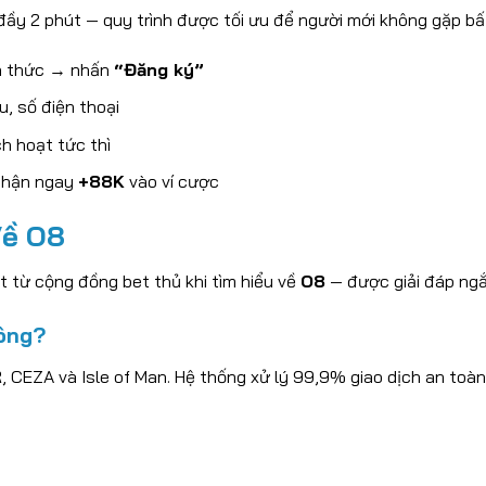
đầy 2 phút — quy trình được tối ưu để người mới không gặp bất
h thức → nhấn
“Đăng ký”
, số điện thoại
h hoạt tức thì
 nhận ngay
+88K
vào ví cược
Về O8
 từ cộng đồng bet thủ khi tìm hiểu về
O8
— được giải đáp ngắ
ông?
CEZA và Isle of Man. Hệ thống xử lý 99,9% giao dịch an toàn