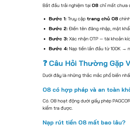
Bắt đầu trải nghiệm tại
O8
chỉ mất chưa 
Bước 1:
Truy cập
trang chủ O8
chín
Bước 2:
Điền tên đăng nhập, mật khẩu
Bước 3:
Xác nhận OTP — tài khoản kíc
Bước 4:
Nạp tiền lần đầu từ 100K →
❓ Câu Hỏi Thường Gặp 
Dưới đây là những thắc mắc phổ biến nhất
O8 có hợp pháp và an toàn kh
Có. O8 hoạt động dưới giấy phép PAGCOR, 
kiểm tra được.
Nạp rút tiền O8 mất bao lâu?