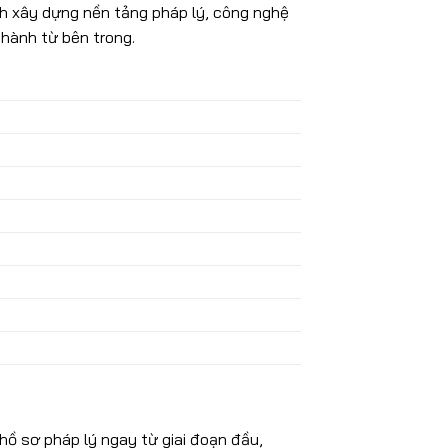
nh xây dựng nền tảng pháp lý, công nghệ
 hành từ bên trong.
hồ sơ pháp lý ngay từ giai đoạn đầu,