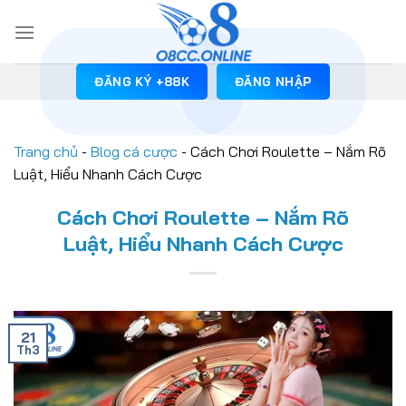
Skip
to
content
ĐĂNG KÝ +88K
ĐĂNG NHẬP
Trang chủ
-
Blog cá cược
-
Cách Chơi Roulette – Nắm Rõ
Luật, Hiểu Nhanh Cách Cược
Cách Chơi Roulette – Nắm Rõ
Luật, Hiểu Nhanh Cách Cược
21
Th3