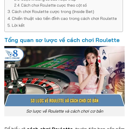
Cách chơi Roulette cược theo cột số
Cách chơi Roulette cược trong (Inside Bet)
Chiến thuật vào tiền đỉnh cao trong cách chơi Roulette
Lời kết
Tổng quan sơ lược về cách chơi Roulette
Sơ lược về Roulette và cách chơi cơ bản
Để hiểu rõ
cách chơi Roulette
, trước tiên bạn cần nắm