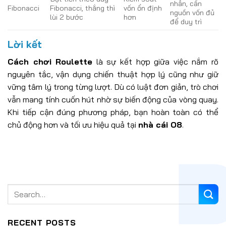
nhẫn, cần
Fibonacci
Fibonacci, thắng thì
vốn ổn định
nguồn vốn đủ
lùi 2 bước
hơn
để duy trì
Lời kết
Cách chơi Roulette
là sự kết hợp giữa việc nắm rõ
nguyên tắc, vận dụng chiến thuật hợp lý cũng như giữ
vững tâm lý trong từng lượt. Dù có luật đơn giản, trò chơi
vẫn mang tính cuốn hút nhờ sự biến động của vòng quay.
Khi tiếp cận đúng phương pháp, bạn hoàn toàn có thể
chủ động hơn và tối ưu hiệu quả tại
nhà cái O8
.
RECENT POSTS