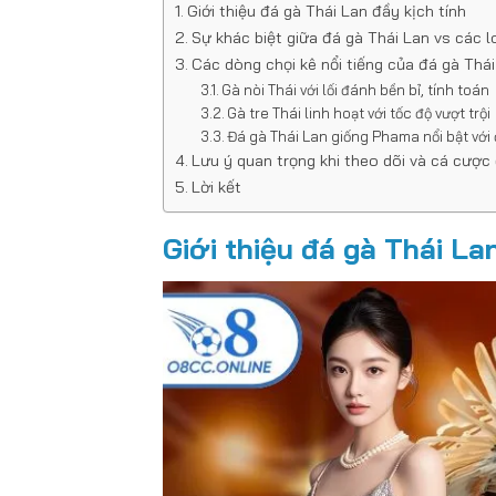
Giới thiệu đá gà Thái Lan đầy kịch tính
Sự khác biệt giữa đá gà Thái Lan vs các l
Các dòng chọi kê nổi tiếng của đá gà Thá
Gà nòi Thái với lối đánh bền bỉ, tính toán
Gà tre Thái linh hoạt với tốc độ vượt trội
Đá gà Thái Lan giống Phama nổi bật vớ
Lưu ý quan trọng khi theo dõi và cá cược
Lời kết
Giới thiệu đá gà Thái La