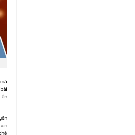
í mà
 bài
y ấn
yên
 còn
nghệ