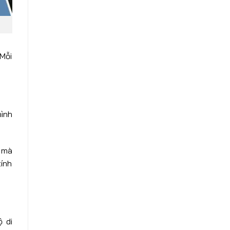
 Mỗi
hình
 mà
tính
 di