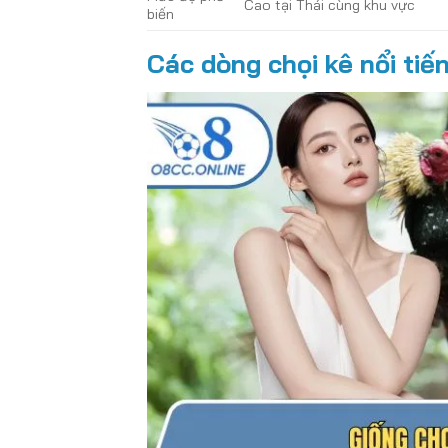
Cao tại Thái cùng khu vực
biến
Các dòng chọi kê nổi tiế