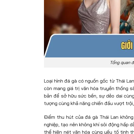
Tổng quan đ
Loại hình đá gà có nguồn gốc từ Thái Lan
còn mang giá trị văn hóa truyền thống 
bản để sở hữu sức bền, sự dẻo dai cùng
tượng cùng khả năng chiến đấu vượt trội, 
Điểm thu hút của
đá gà Thái Lan
không 
nghiệp, tạo nên không khí sôi động hấp 
thể hiện nét văn hóa cùng yếu tố tinh t