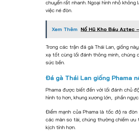
chuyển rất nhanh. Ngoại hình nhỏ không 
việc né đòn.
Xem Thêm
Nổ Hũ Kho Báu Aztec –
Trong các trận
đá gà Thái Lan
, giống nà
xạ tốt cùng lối đánh thông minh, chúng 
sức bền.
Đá gà Thái Lan giống Phama n
Phama được biết đến với lối đánh chủ độn
hình to hơn, khung xương lớn, phần ngực ph
Điểm mạnh của Phama là tốc độ ra đòn n
các màn so tài, chúng thường chiếm ưu th
kịch tính hơn.