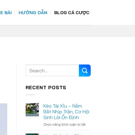
E BÀI
HƯỚNG DẪN
BLOG CÁ CƯỢC
RECENT POSTS
Kèo Tài Xỉu – Nắm
Bắt Nhịp Trận, Cơ Hội
Sinh Lời Ổn Định
ở
Chức năng bình luận bị tắt
Kèo
Tài