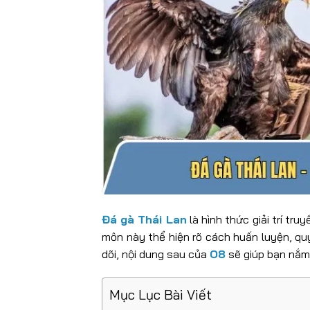
Đá gà Thái Lan
là hình thức giải trí truy
môn này thể hiện rõ cách huấn luyện, quy
dõi, nội dung sau của
O8
sẽ giúp bạn nắm 
Mục Lục Bài Viết