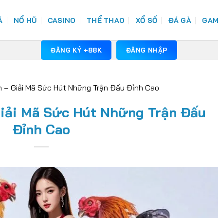
Á
NỔ HŨ
CASINO
THỂ THAO
XỔ SỐ
ĐÁ GÀ
GAM
ĐĂNG KÝ +88K
ĐĂNG NHẬP
n – Giải Mã Sức Hút Những Trận Đấu Đỉnh Cao
Giải Mã Sức Hút Những Trận Đấu
Đỉnh Cao