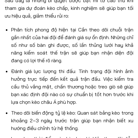
Sau đây là những bí quyết được bật mí từ cao thủ khi
tham gia dự đoán kèo chấp, kinh nghiệm sẽ giúp bạn tối
ưu hiệu quả, giảm thiểu rủi ro:
Phân tích phong độ hiện tại Cần theo dõi chuỗi trận
gần nhất của hai đội để đánh giá sự ổn định. Những chỉ
số như số bàn ghi được, số lần thủng lưới hay khả
năng kiểm soát thế trận sẽ giúp bạn nhận diện đội
đang có lợi thế rõ ràng.
Đánh giá lực lượng thi đấu: Tình trạng đội hình ảnh
hưởng trực tiếp đến kết quả trận đấu. Việc kiểm tra
cầu thủ vắng mặt, chấn thương hoặc treo giò sẽ giúp
bạn xác định đội nào có sự chuẩn bị tốt hơn trước khi
lựa chọn
kèo châu Á
phù hợp.
Theo dõi biến động tỷ lệ kèo: Quan sát bảng kèo trong
khoảng 2–3 ngày trước trận giúp bạn nhận biết xu
hướng điều chỉnh từ hệ thống.