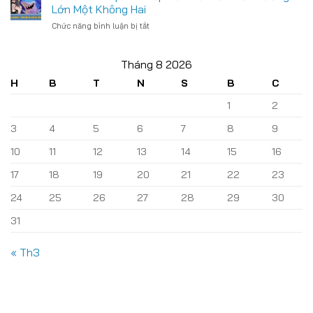
Kho
Hũ
Lớn Một Không Hai
Mộ
Báu
Khủng
ở
Chức năng bình luận bị tắt
Aztec
Siêu
Bắn
–
Kịch
Cá
Bí
Tính
Jackpot
Tháng 8 2026
Ẩn
–
Rừng
H
B
T
N
S
B
C
Hấp
Sâu,
Dẫn
Quay
1
2
Với
Trúng
Cơ
Hũ
3
4
5
6
7
8
9
Chế
Khủng
Thưởng
10
11
12
13
14
15
16
Lớn
Một
17
18
19
20
21
22
23
Không
Hai
24
25
26
27
28
29
30
31
« Th3