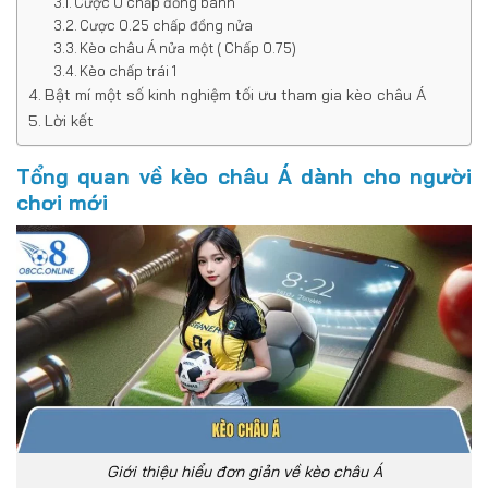
Cược 0 chấp đồng banh
Cược 0.25 chấp đồng nửa
Kèo châu Á nửa một ( Chấp 0.75)
Kèo chấp trái 1
Bật mí một số kinh nghiệm tối ưu tham gia kèo châu Á
Lời kết
Tổng quan về kèo châu Á dành cho người
chơi mới
Giới thiệu hiểu đơn giản về kèo châu Á