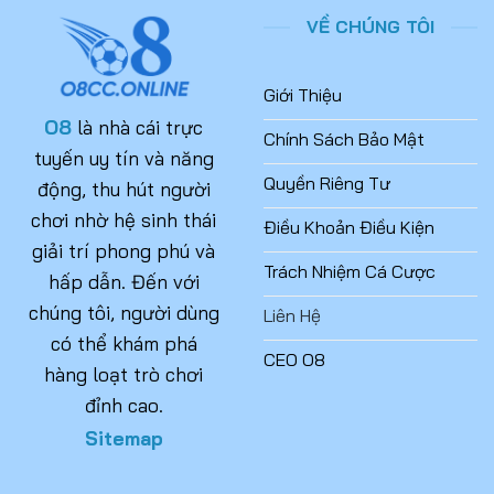
VỀ CHÚNG TÔI
Giới Thiệu
O8
là nhà cái trực
Chính Sách Bảo Mật
tuyến uy tín và năng
Quyền Riêng Tư
động, thu hút người
chơi nhờ hệ sinh thái
Điều Khoản Điều Kiện
giải trí phong phú và
Trách Nhiệm Cá Cược
hấp dẫn. Đến với
chúng tôi, người dùng
Liên Hệ
có thể khám phá
CEO O8
hàng loạt trò chơi
đỉnh cao.
Sitemap