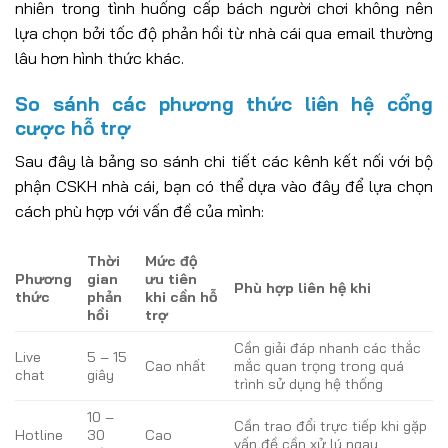
nhiên trong tình huống cấp bách người chơi không nên
lựa chọn bởi tốc độ phản hồi từ nhà cái qua email thường
lâu hơn hình thức khác.
So sánh các phương thức liên hệ cổng
cược hỗ trợ
Sau đây là bảng so sánh chi tiết các kênh kết nối với bộ
phận CSKH nhà cái, bạn có thể dựa vào đây để lựa chọn
cách phù hợp với vấn đề của mình:
Thời
Mức độ
Phương
gian
ưu tiên
Phù hợp liên hệ khi
thức
phản
khi cần hỗ
hồi
trợ
Cần giải đáp nhanh các thắc
Live
5 – 15
Cao nhất
mắc quan trọng trong quá
chat
giây
trình sử dụng hệ thống
10 –
Cần trao đổi trực tiếp khi gặp
Hotline
30
Cao
vấn đề cần xử lý ngay