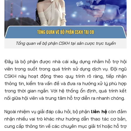
Tổng quan về bộ phận CSKH tại sân cược trực tuyến
Đây là bộ phận được nhà cái xây dựng nhằm hỗ trợ hội
viên trong suốt trong quá trình sử dụng dịch vụ. Đội ngũ
CSKH này hoạt động theo quy trình rõ ràng, tiếp nhận
thông tin, kiểm tra vấn đề và đưa ra hướng xử lý phù hợp
trong thời gian ngắn. Với hệ thống ổn định, quá trình kết
nối giữa hội viên và trung tâm hỗ trợ diễn ra nhanh chóng.
Ngoài nhiệm vụ giải đáp câu hỏi, bộ phận
liên hệ
còn đảm
nhận nhiều vai trò khác như hướng dẫn thao tác cơ bản,
cung cấp thông tin về các chuyên mục giải trí hoặc hỗ trợ