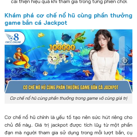
cải thiện hiệu quả khi tham gia trong từng phiên chơi.
Khám phá cơ chế nổ hũ cùng phần thưởng
game bắn cá Jackpot
Cơ chế nổ hũ cùng phần thưởng trong game vô cùng giá trị
Cơ chế nổ hũ chính là yếu tố tạo nên sức hút riêng cho
chủ đề này.. Giá trị jackpot được tích lũy từ một phần
đạn mà người tham gia sử dụng trong mỗi lượt bắn, cụ