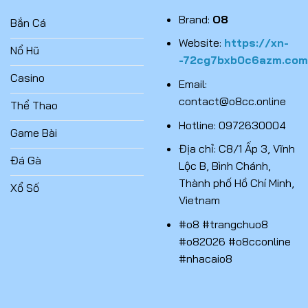
Brand:
O8
Bắn Cá
Website:
https://xn-
Nổ Hũ
-72cg7bxb0c6azm.com
Casino
Email:
contact@o8cc.online
Thể Thao
Hotline: 0972630004
Game Bài
Địa chỉ: C8/1 Ấp 3, Vĩnh
Đá Gà
Lộc B, Bình Chánh,
Thành phố Hồ Chí Minh,
Xổ Số
Vietnam
#o8 #trangchuo8
#o82026 #o8cconline
#nhacaio8