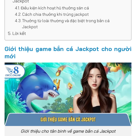
Jackpot
Điều kiện kích hoạt hũ thưởng săn cá
Cách chia thưởng khi trúng jackpot
Thưởng từ loài thường và đặc biệt trong bắn cá
Jackpot
Lời kết
Giới thiệu game bắn cá Jackpot cho người
mới
Giới thiệu cho tân binh về game bắn cá Jackpot