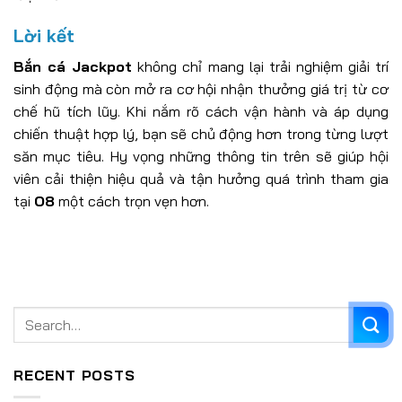
Lời kết
Bắn cá Jackpot
không chỉ mang lại trải nghiệm giải trí
sinh động mà còn mở ra cơ hội nhận thưởng giá trị từ cơ
chế hũ tích lũy. Khi nắm rõ cách vận hành và áp dụng
chiến thuật hợp lý, bạn sẽ chủ động hơn trong từng lượt
săn mục tiêu. Hy vọng những thông tin trên sẽ giúp hội
viên cải thiện hiệu quả và tận hưởng quá trình tham gia
tại
O8
một cách trọn vẹn hơn.
RECENT POSTS