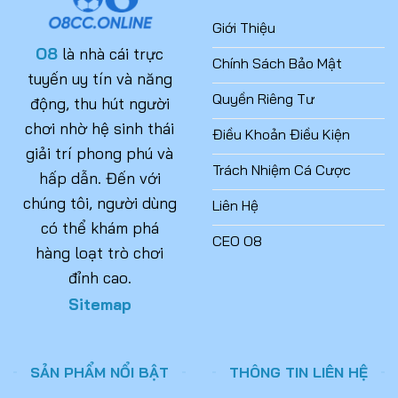
Giới Thiệu
O8
là nhà cái trực
Chính Sách Bảo Mật
tuyến uy tín và năng
Quyền Riêng Tư
động, thu hút người
chơi nhờ hệ sinh thái
Điều Khoản Điều Kiện
giải trí phong phú và
Trách Nhiệm Cá Cược
hấp dẫn. Đến với
chúng tôi, người dùng
Liên Hệ
có thể khám phá
CEO O8
hàng loạt trò chơi
đỉnh cao.
Sitemap
SẢN PHẨM NỔI BẬT
THÔNG TIN LIÊN HỆ