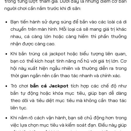
trong từng lượt tham gia. Dưới đây là những điểm cơ bản
người chơi cần nắm trước khi đi săn:
Bạn tiến hành sử dụng súng để bắn vào các loài cá di
chuyển trên màn hình. Mỗi loại cá sẽ mang giá trị khác
nhau, cá càng lớn hoặc càng hiếm thì phần thưởng
nhận được càng cao.
Khi bắn trúng cá jackpot hoặc biểu tượng liên quan,
bạn có thể kích hoạt tính năng nổ hũ với giá trị lớn. Cơ
hội này xuất hiện ngẫu nhiên và thường diễn ra trong
thời gian ngắn nên cần thao tác nhanh và chính xác.
Trò chơi
bắn cá Jackpot
tích hợp các chế độ như
bắn tự động hoặc khóa mục tiêu, giúp bạn dễ dàng
theo dõi và tiêu diệt mục tiêu mà không cần thao tác
liên tục.
Khi nắm rõ cách vận hành, bạn sẽ chủ động hơn trong
việc lựa chọn mục tiêu và kiểm soát đạn. Điều này giúp