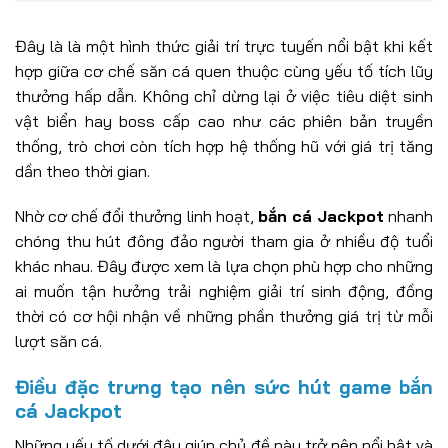
Đây là là một hình thức giải trí trực tuyến nổi bật khi kết
hợp giữa cơ chế săn cá quen thuộc cùng yếu tố tích lũy
thưởng hấp dẫn. Không chỉ dừng lại ở việc tiêu diệt sinh
vật biển hay boss cấp cao như các phiên bản truyền
thống, trò chơi còn tích hợp hệ thống hũ với giá trị tăng
dần theo thời gian.
Nhờ cơ chế đổi thưởng linh hoạt,
bắn cá Jackpot
nhanh
chóng thu hút đông đảo người tham gia ở nhiều độ tuổi
khác nhau. Đây được xem là lựa chọn phù hợp cho những
ai muốn tận hưởng trải nghiệm giải trí sinh động, đồng
thời có cơ hội nhận về những phần thưởng giá trị từ mỗi
lượt săn cá.
Điều đặc trưng tạo nên sức hút game bắn
cá Jackpot
Những yếu tố dưới đây giúp chủ đề này trở nên nổi bật và